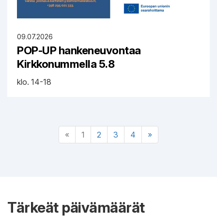
09.07.2026
POP-UP hankeneuvontaa
Kirkkonummella 5.8
klo. 14-18
«
1
2
3
4
»
Tärkeät päivämäärät