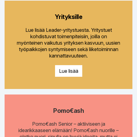
Yrityksille
Lue lisää Leader-yritystuesta. Yritystuet
kohdistuvat toimenpiteisiin, joilla on
myönteinen vaikutus yrityksen kasvuun, uusien
työpaikkojen syntymiseen sekä liiketoiminnan
kannattavuuteen.
Lue lisää
Pomo€ash
Pomo€ash Senior – aktiiviseen ja
idearikkaaseen elämään! Pomo€ash nuorille –
oletko nuori, sinulla on hyviä ideoita, mutta ei